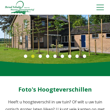
Sierbestrating
Tuinaanleg
Tuinverlichting
Tuinonderhoud
Verhuur minikraan, kraan en shovel
Verkoop bomen en planten
Foto's Hoogteverschillen
Tuincoach
Heeft u hoogteverschil in uw tuin? Of wilt u uw tuin
Schuttingen plaatsen
optisch groter laten lijken? U kunt vele kanten op met