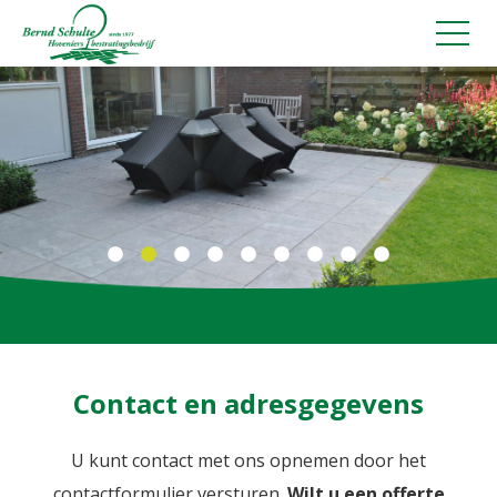
Sierbestrating
Tuinaanleg
Tuinverlichting
Tuinonderhoud
Verhuur minikraan, kraan en shovel
Verkoop bomen en planten
Contact en adresgegevens
Tuincoach
U kunt contact met ons opnemen door het
Schuttingen plaatsen
contactformulier versturen.
Wilt u een offerte