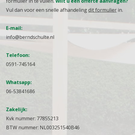
formulier in te vullen.
Wilt u een offerte aanvragen?
Vul dan voor een snelle afhandeling
dit formulier
in.
E-mail:
info@berndschulte.nl
Telefoon:
0591-745164
Whatsapp:
06-53841686
Zakelijk:
Kvk nummer: 77855213
BTW nummer: NL003251540B46