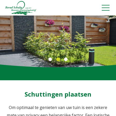
Sierbestrating
Tuinaanleg
Tuinverlichting
Tuinonderhoud
Verhuur minikraan, kraan en shovel
Verkoop bomen en planten
Schuttingen plaatsen
Tuincoach
Om optimaal te genieten van uw tuin is een zekere
Schuttingen plaatsen
mate van privacy een belangrijke factor. Een logische