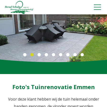
Sierbestrating
Tuinaanleg
Tuinverlichting
Tuinonderhoud
Verhuur minikraan, kraan en shovel
Verkoop bomen en planten
Foto's Tuinrenovatie Emmen
Tuincoach
Voor deze klant hebben wij de tuin helemaal onder
Schuttingen plaatsen
handen genomen, de vlonder moest worden